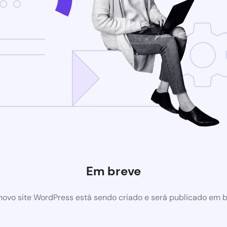
Em breve
ovo site WordPress está sendo criado e será publicado em 