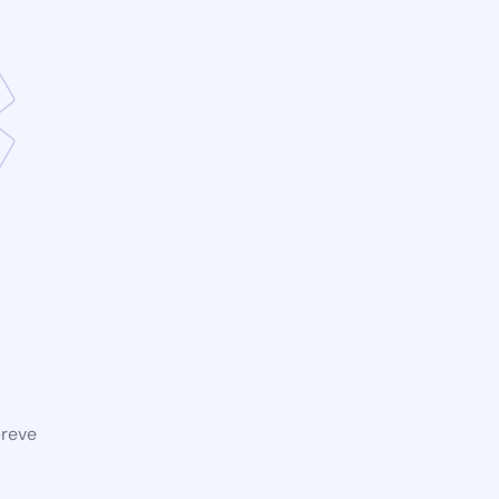
breve