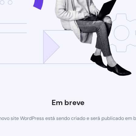
Em breve
ovo site WordPress está sendo criado e será publicado em 