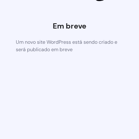
Em breve
Um novo site WordPress está sendo criado e
será publicado em breve